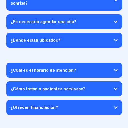
sonrisa?
¿Es necesario agendar una cita?
¿Dónde están ubicados?
Cali
Bogotá
CALI SUR
¿Cuál es el horario de atención?
CALI NORTE
BOGOTÁ SUBA
Lunes a viernes
Sábados
¿Cómo tratan a pacientes nerviosos?
¿Ofrecen financiación?
Su+Pay, Banco de Bogotá y Addi.