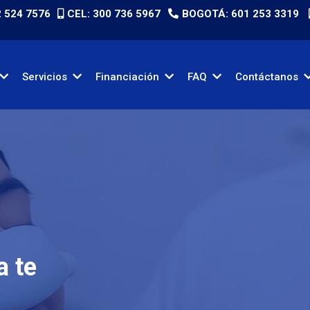
2 524 7576
CEL: 300 736 5967
BOGOTÁ: 601 253 3319
Servicios
Financiación
FAQ
Contáctanos
a te