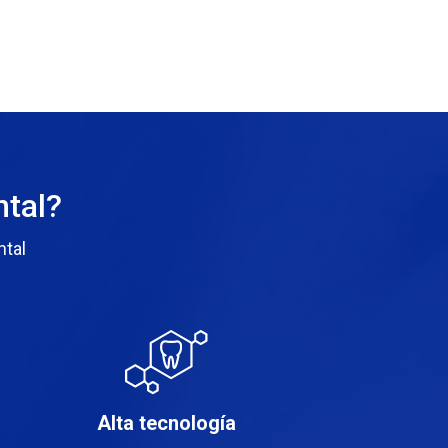
ntal?
ntal
Alta tecnología