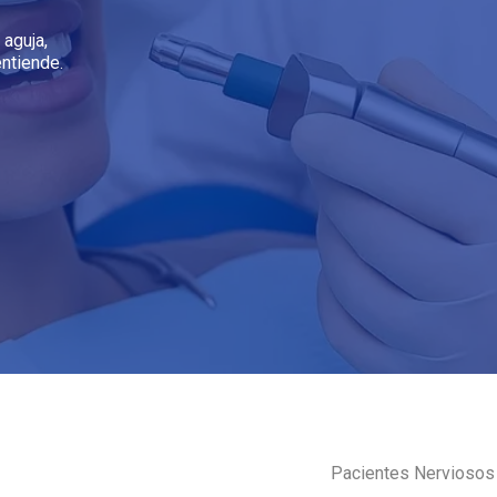
 aguja,
entiende.
Pacientes Nerviosos 