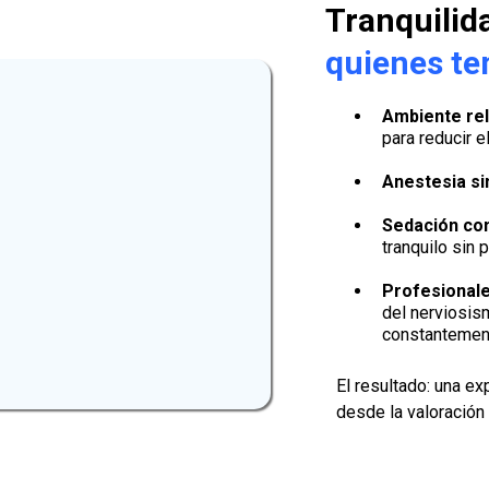
Tranquilida
quienes te
Ambiente rel
para reducir el
Anestesia si
Sedación co
tranquilo sin 
Profesional
del nerviosis
constantement
El resultado: una ex
desde la valoración 