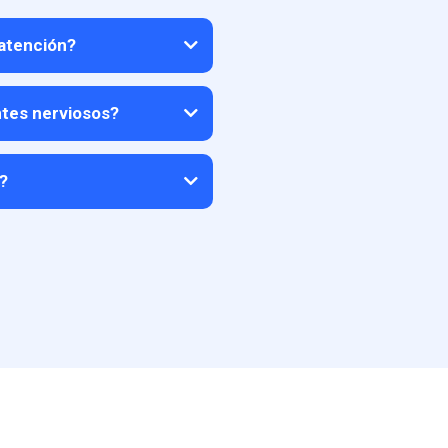
 atención?
ntes nerviosos?
?
u+Pay, Banco de Bogotá y