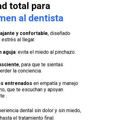
d total para
men al dentista
ajante y confortable
, diseñado
 estrés al llegar.
n aguja
: evita el miedo al pinchazo.
nsciente
, para que te sientas
perder la conciencia.
es entrenados
en empatía y manejo
mo, que te escuchan y apoyan
e .
periencia dental sin dolor y sin miedo,
hasta el tratamiento final.