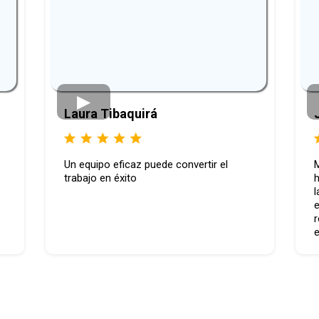
Laura Tibaquirá
Un equipo eficaz puede convertir el
M
trabajo en éxito
h
l
e
r
e