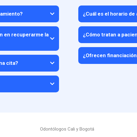
atamiento?
¿Cuál es el horario de
Lunes a viernes
Sábados
n en recuperarme la
¿Cómo tratan a pacie
¿Ofrecen financiación
na cita?
S
Addi.
Cali
Odontólogos Cali y Bogotá